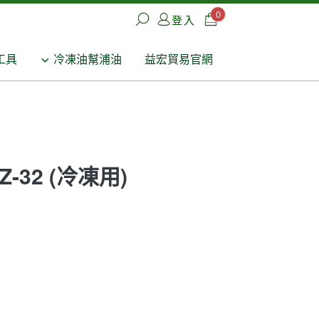
0
登入
工具
冷凍油幫浦油
益宏貿易官網
-32 (冷凍用)