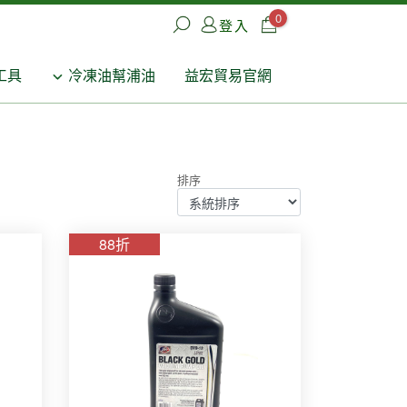
0
登入
工具
冷凍油幫浦油
益宏貿易官網
排序
88折