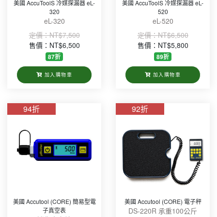
美國 AccuToolS 冷媒探漏器 eL-
美國 AccuToolS 冷媒探漏器 eL-
Value(18)
320
520
eL-320
eL-520
DAICHEM & SOLCHEM 冷媒(7)
定價：
NT$7,500
定價：
NT$6,500
WELCOLD(5)
售價：NT$6,500
售價：NT$5,800
87折
89折
加入購物車
加入購物車
94折
92折
美國 Accutool (CORE) 簡易型電
美國 Accutool (CORE) 電子秤
子真空表
DS-220R 承重100公斤