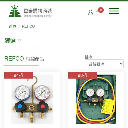
0
首頁
REFCO
篩選
REFCO
排序
相關產品
品牌類別
Accutools(4)
94折
93折
FUCHS(8)
JB(3)
REFCO (6)
Robinair(5)