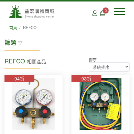
0
首頁
REFCO
篩選
REFCO
排序
相關產品
品牌類別
Accutools(4)
94折
93折
FUCHS(8)
JB(3)
REFCO (6)
Robinair(5)